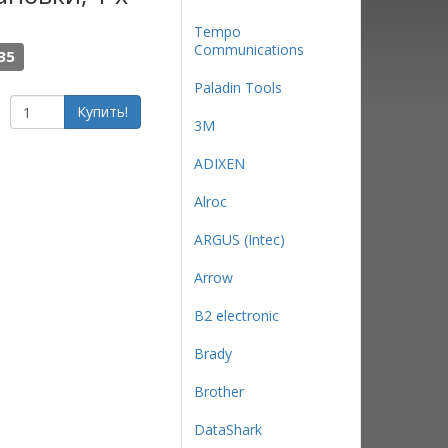
Tempo
Communications
35
Paladin Tools
Купить!
3М
ADIXEN
Alroc
ARGUS (Intec)
Arrow
B2 electronic
Brady
Brother
DataShark