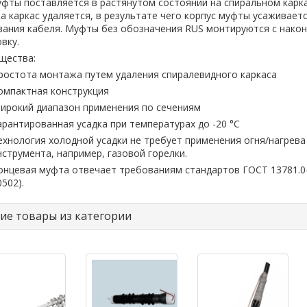
фты поставляется в растянутом состоянии на спиральном карка
 каркас удаляется, в результате чего корпус муфты усаживаетс
вания кабеля. Муфты без обозначения RUS монтируются с нако
вку.
щества:
ростота монтажа путем удаления спиралевидного каркаса
омпактная конструкция
ирокий диапазон применения по сечениям
арантированная усадка при температурах до -20 °С
ехнология холодной усадки не требует применения огня/нагрева
нструмента, например, газовой горелки.
онцевая муфта отвечает требованиям стандартов ГОСТ 13781.0-
0502).
ие товары из категории