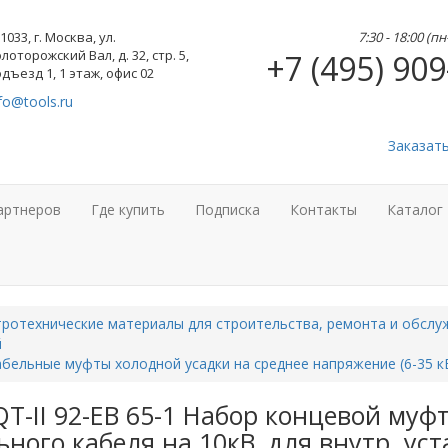
1033, г. Москва, ул.
7:30 - 18:00 (п
лоторожский Вал, д. 32, стр. 5,
+7 (495) 909
дъезд 1, 1 этаж, офис 02
fo@tools.ru
Заказат
артнеров
Где купить
Подписка
Контакты
Каталог
ротехнические материалы для строительства, ремонта и обслу
й
бельные муфты холодной усадки на среднее напряжение (6-35 к
T-II 92-EB 65-1 Набор концевой муфт
ного кабеля на 10кВ, для внутр. уст