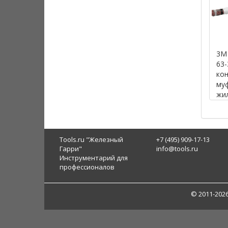
3M 
63-
ко
муф
жи
каб
кВ,
уст
3х1
Tools.ru "Железный
+7 (495) 909-17-13
Гарри"
info@tools.ru
Инструментарий для
профессионалов
© 2011-202