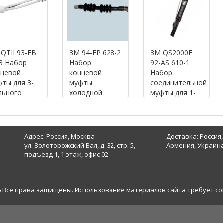
QTII 93-EB
3M 94-EP 628-2
3M QS2000E
3 Набор
Набор
92-AS 610-1
нцевой
концевой
Набор
ты для 3-
муфты
соединительной
льного
холодной
муфты для 1-
еля на 10
усадки для 1-
жильного
 для наруж.
жильного
кабеля на 10
ановки,
кабеля на
кВ, 1x50-150
85-300 мм2
35кВ, 1х50-185
мм2
Адрес: Россия, Москва
Доставка: Россия,
мм2
ул. Золоторожский Вал, д. 32, стр. 5,
Армения, Украина
подъезд 1, 1 этаж, офис 02
6 Все права защищены. Использование материалов сайта требует со