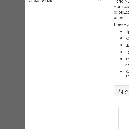
Справочник
Тело му
монтажа
оконце
опрессо
Преиму
П
К
Ш
Г
Т
и
К
6
Друг