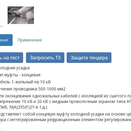
ание
Применение
олодная усадка
ип муфты - концевая
абель 1-жильный на 10 кВ
ечение проводника 500-1000 мм2
ля оконцевания одножильных кабелей с изоляцией из сшитого п
апряжение 10 кВ и 20 кВ с медным проволочным экраном типа АП
вВ, N(A)2XS(F)2Y и т.д.).
едставляет собой концевую муфту холодной усадки на основе ц
ора с интегрированным рефракционным элементом регулировани