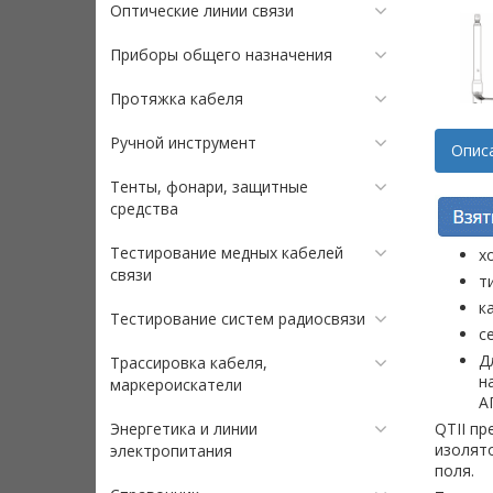
Оптические линии связи
Приборы общего назначения
Протяжка кабеля
Ручной инструмент
Опис
Тенты, фонари, защитные
средства
Тестирование медных кабелей
х
связи
т
к
Тестирование систем радиосвязи
с
Д
Трассировка кабеля,
н
маркероискатели
АП
Энергетика и линии
QTII пр
изолят
электропитания
поля.