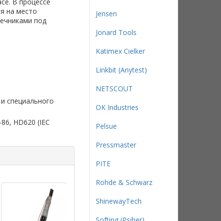
се. В процессе
я на место
Jensen
нечниками под
Jonard Tools
Katimex Cielker
Linkbit (Anytest)
NETSCOUT
 и специального
OK Industries
86, HD620 (IEC
Pelsue
Pressmaster
PITE
Rohde & Schwarz
ShinewayTech
Softing (Psiber)