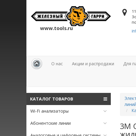
11
Зо
по
www.tools.ru
in
О нас
Акции и распродажи
Для п
Элект
КАТАЛОГ ТОВАРОВ
лини
Ка
Wi-Fi анализаторы
Абонентские линии
3M Q
жиль
Аналоговые и цифровые системы