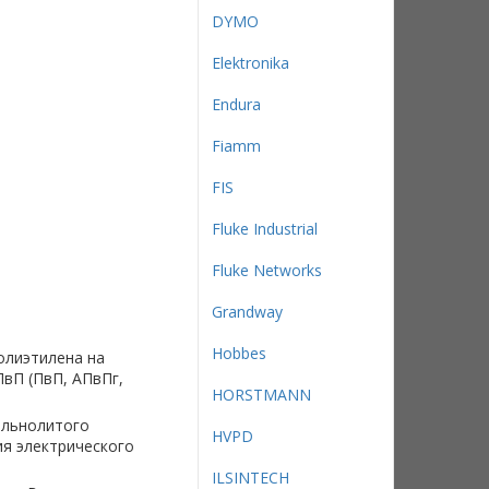
DYMO
Elektronika
Endura
Fiamm
FIS
Fluke Industrial
Fluke Networks
Grandway
Hobbes
олиэтилена на
вП (ПвП, АПвПг,
HORSTMANN
ельнолитого
HVPD
я электрического
ILSINTECH