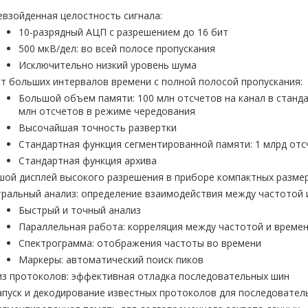
евзойденная целостность сигнала:
10-разрядный АЦП с разрешением до 16 бит
500 мкВ/дел: во всей полосе пропускания
Исключительно низкий уровень шума
ат больших интервалов времени с полной полосой пропускания:
Большой объем памяти: 100 млн отсчетов на канал в станд
млн отсчетов в режиме чередования
Высочайшая точность развертки
Стандартная функция сегментированной памяти: 1 млрд отс
Стандартная функция архива
ьшой дисплей высокого разрешения в приборе компактных разм
тральный анализ: определение взаимодействия между частотой
Быстрый и точный анализ
Параллельная работа: корреляция между частотой и време
Спектрограмма: отображения частоты во времени
Маркеры: автоматический поиск пиков
лиз протоколов: эффективная отладка последовательных шин
апуск и декодирование известных протоколов для последовател