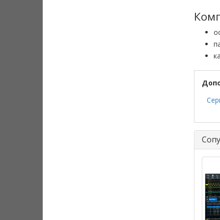
Комп
о
п
к
Доп
Сер
Соп