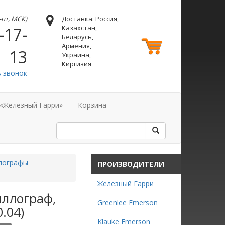
н-пт, МСК)
Доставка: Россия,
Казахстан,
-17-
Беларусь,
Армения,
13
Украина,
Киргизия
ь звонок
 «Железный Гарри»
Корзина
лографы
ПРОИЗВОДИТЕЛИ
Железный Гарри
иллограф,
Greenlee Emerson
.04)
Klauke Emerson