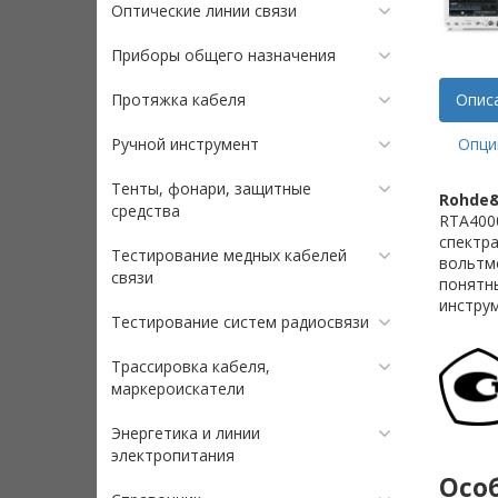
Оптические линии связи
Приборы общего назначения
Протяжка кабеля
Опис
Ручной инструмент
Опци
Тенты, фонари, защитные
Rohde&
средства
RTA4000
спектра
Тестирование медных кабелей
вольтм
связи
понятн
инстру
Тестирование систем радиосвязи
Трассировка кабеля,
маркероискатели
Энергетика и линии
электропитания
Осо