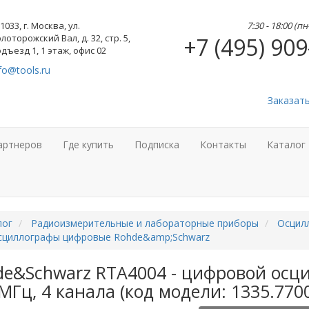
1033, г. Москва, ул.
7:30 - 18:00 (п
лоторожский Вал, д. 32, стр. 5,
+7 (495) 909
дъезд 1, 1 этаж, офис 02
fo@tools.ru
Заказат
артнеров
Где купить
Подписка
Контакты
Каталог
лог
Радиоизмерительные и лабораторные приборы
Осцил
сциллографы цифровые Rohde&amp;Schwarz
de&Schwarz RTA4004 - цифровой осц
МГц, 4 канала (код модели: 1335.7700