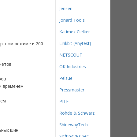
Jensen
Jonard Tools
Katimex Cielker
Linkbit (Anytest)
артном режиме и 200
NETSCOUT
четов
OK Industries
Pelsue
еров
 и временем
Pressmaster
нем
PITE
Rohde & Schwarz
ShinewayTech
ьных шин
Softing (Psiber)