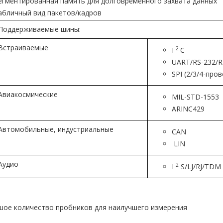
егментированная память для долговременного захвата данных
абличный вид пакетов/кадров
Поддерживаемые шины:
Встраиваемые
2
I
C
UART/RS-232/R
SPI (2/3/4-про
Авиакосмические
MIL-STD-1553
ARINC429
Автомобильные, индустриальные
CAN
LIN
Аудио
2
I
S/LJ/RJ/TDM
ьшое количество пробников для наилучшего измерения