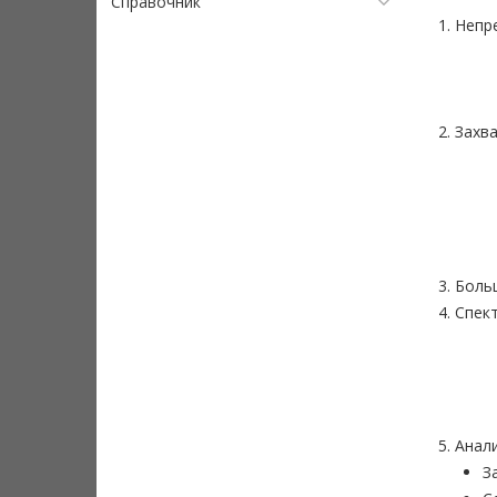
Справочник
1. Непр
2. Захв
3. Бол
4. Спек
5. Ана
З