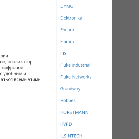
DYMO
Elektronika
Endura
Fiamm
FIS
ерии
ов, анализатор
Fluke Industrial
е цифровой
с удобным и
Fluke Networks
аться всеми этими
Grandway
Hobbes
HORSTMANN
HVPD
ILSINTECH