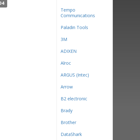
04
Tempo
Communications
Paladin Tools
3М
ADIXEN
Alroc
ARGUS (Intec)
Arrow
B2 electronic
Brady
Brother
DataShark