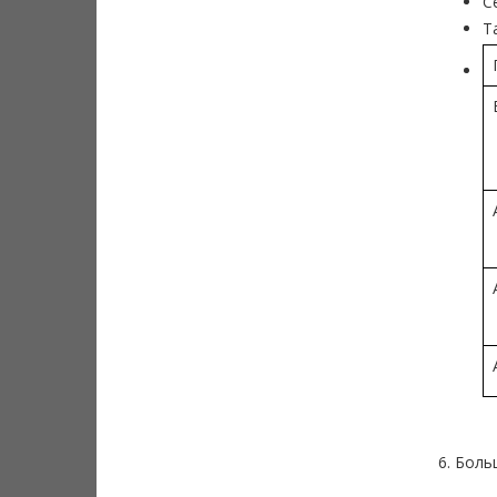
С
Т
6. Бол