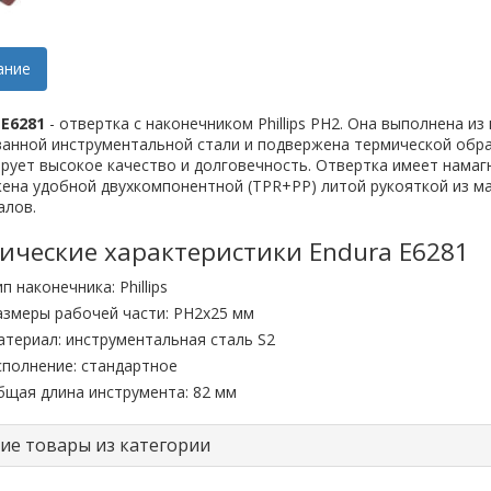
ание
 E6281
- отвертка c наконечником Phillips PH2. Она выполнена из
ванной инструментальной стали и подвержена термической обра
рует высокое качество и долговечность. Отвертка имеет нама
жена удобной двухкомпонентной (TPR+PP) литой рукояткой из м
алов.
ические характеристики Endura E6281
п наконечника: Phillips
азмеры рабочей части: PH2х25 мм
атериал: инструментальная сталь S2
сполнение: стандартное
бщая длина инструмента: 82 мм
ие товары из категории