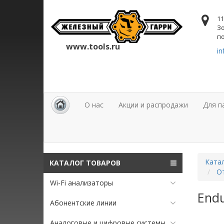
11
Зо
по
www.tools.ru
in
О нас
Акции и распродажи
Для п
Ката
КАТАЛОГ ТОВАРОВ
От
Wi-Fi анализаторы
Endu
Абонентские линии
Аналоговые и цифровые системы