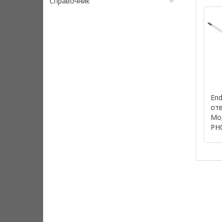
Справочник
End
отв
Mo;
PH