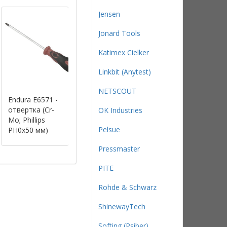
Jensen
Jonard Tools
Katimex Cielker
Linkbit (Anytest)
NETSCOUT
Endura E6571 -
Endura E6574 -
Endura E6573 -
отвертка (Cr-
отвертка (Cr-
отвертка (Cr-
OK Industries
Mo; Phillips
Mo; Phillips
Mo; Phillips
Pelsue
PH0x50 мм)
PH0x125 мм)
PH0x100 мм)
Pressmaster
PITE
Rohde & Schwarz
ShinewayTech
Softing (Psiber)