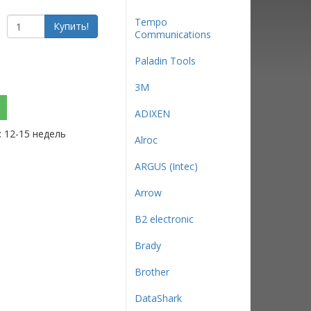
Tempo
Купить!
Communications
Paladin Tools
3М
ADIXEN
: 12-15 недель
Alroc
ARGUS (Intec)
Arrow
B2 electronic
Brady
Brother
DataShark