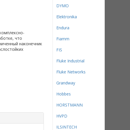
DYMO
Elektronika
Endura
 комплексно-
ботке, что
Fiamm
гниченный наконечник
аслостойких
FIS
Fluke Industrial
Fluke Networks
Grandway
Hobbes
HORSTMANN
HVPD
ILSINTECH