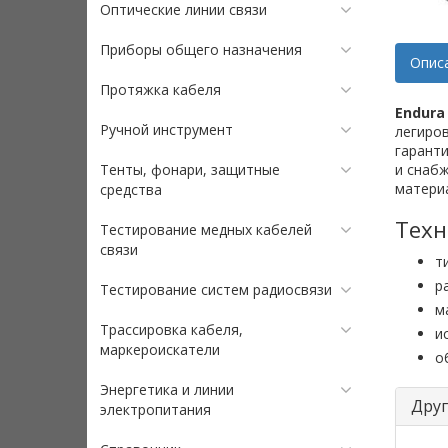
Оптические линии связи
Приборы общего назначения
Опис
Протяжка кабеля
Endura
Ручной инструмент
легиро
гаранти
Тенты, фонари, защитные
и снаб
матери
средства
Техн
Тестирование медных кабелей
связи
ти
р
Тестирование систем радиосвязи
м
Трассировка кабеля,
и
маркероискатели
о
Энергетика и линии
Друг
электропитания