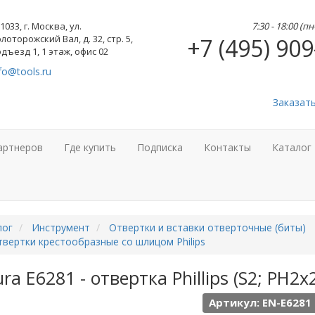
1033, г. Москва, ул.
7:30 - 18:00 (п
лоторожский Вал, д. 32, стр. 5,
+7 (495) 909
дъезд 1, 1 этаж, офис 02
fo@tools.ru
Заказат
артнеров
Где купить
Подписка
Контакты
Каталог
лог
Инструмент
Отвертки и вставки отверточные (биты)
вертки крестообразные со шлицом Philips
ra E6281 - отвертка Phillips (S2; PH2x
Артикул: EN-E6281