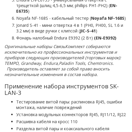
трещеткой (шлиц 4,5-6,5 мм; phillips PH1-PH2) (
EN-
E6735
)
Noyafa NF-168S - кабельный тестер (
Noyafa NF-168S
)
Jonard S-41 - мини отвертка 4 в 1 (PH0, PH00, SL 1.6 и
3.2 мм) в виде ручки с клипсой (
JIC-S-41
)
Фонарь налобный Endura E9392 (2 Вт)
(EN-E9392)
Оригинальные наборы СвязьКомплект собираются
исключительно из профессиональных инструментов и
приборов следующих производителей (торговых марок):
TEMPO, Grandway, Endura,Paladin Tools, Chemtronics.
Производитель оставляет за собой право вносить
незначительные изменения в состав набора.
Применение набора инструментов SK-
LAN-3
Тестирование витой пары: распиновка RJ45, ошибки
монтажа, наличие повреждений
Установка модульных коннекторов RJ45, RJ11/12, RJ22
Расшивка кабеля на кросс 110
Разделка витой пары и коаксиального кабеля