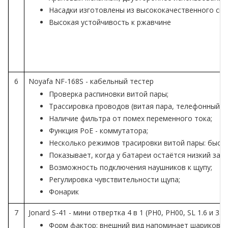
Насадки изготовлены из высококачественного спл
Высокая устойчивость к ржавчине
6
Noyafa NF-168S - кабельный тестер
Проверка распиновки витой пары;
Трассировка проводов (витая пара, телефонный к
Наличие фильтра от помех переменного тока;
Функция PoE - коммутатора;
Несколько режимов трасировки витой пары: быст
Показывает, когда у батареи остаётся низкий заря
Возможность подключения наушников к щупу;
Регулировка чувствительности щупа;
Фонарик
7
Jonard S-41 - мини отвертка 4 в 1 (PH0, PH00, SL 1.6 и 3.
Форм фактор: внешний вид напоминает шариковую