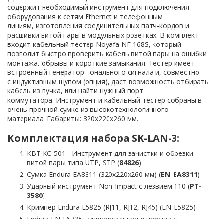
содержит необходимый инструмент для подключения
оборудования к сетям Ethernet и телефонным
линиям, изготовления соединительных патч-кордов и
расшивки витой пары в модульных розетках. В комплект
входит кабельный тестер Noyafa NF-168S, который
позволит быстро проверить кабель витой пары на ошибки
монтажа, обрывы и короткие замыкания. Тестер имеет
встроенный генератор тонального сигнала и, совместно
с индуктивным щупом (опция), даст возможность отбирать
кабель из пучка, или найти нужный порт
коммутатора. Инструмент и кабельный тестер собраны в
очень прочной сумке из высокотехнологичного
материала. Габариты: 320x220x260 мм.
Комплектация набора SK-LAN-3:
КВТ KC-501 - Инструмент для зачистки и обрезки
витой пары типа UTP, STP (
84826
)
Сумка Endura EA8311 (320x220x260 мм) (
EN-EA8311
)
Ударный инструмент Non-Impact с лезвием 110 (
PT-
3580
)
Кримпер Endura E5825 (RJ11, RJ12, RJ45) (EN-E5825)
Endura EN-E6735 - универсальная отвертка c