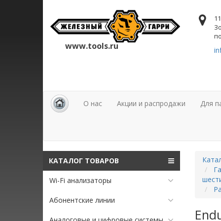
11
Зо
по
www.tools.ru
in
О нас
Акции и распродажи
Для п
Ката
КАТАЛОГ ТОВАРОВ
Га
шест
Wi-Fi анализаторы
Р
Абонентские линии
Endu
Аналоговые и цифровые системы