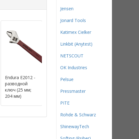
Jensen
Jonard Tools
Katimex Cielker
Linkbit (Anytest)
NETSCOUT
OK Industries
Endura E2012 -
Endura E2022 -
Endura E2042 -
Pelsue
разводной
усиленный
усиленный
ключ (25 мм;
разводной
разводной
Pressmaster
204 мм)
ключ (25 мм;
ключ (Cr-V; 30
204 мм)
мм; 204 мм)
PITE
Rohde & Schwarz
ShinewayTech
Softing (Psiber)