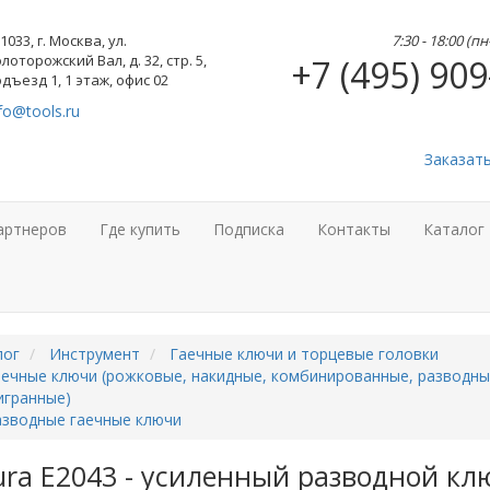
1033, г. Москва, ул.
7:30 - 18:00 (п
лоторожский Вал, д. 32, стр. 5,
+7 (495) 909
дъезд 1, 1 этаж, офис 02
fo@tools.ru
Заказат
артнеров
Где купить
Подписка
Контакты
Каталог
лог
Инструмент
Гаечные ключи и торцевые головки
ечные ключи (рожковые, накидные, комбинированные, разводны
игранные)
азводные гаечные ключи
ra E2043 - усиленный разводной ключ