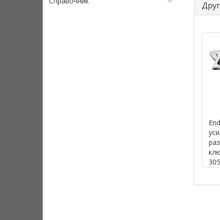
Справочник
Друг
End
ус
ра
клю
305