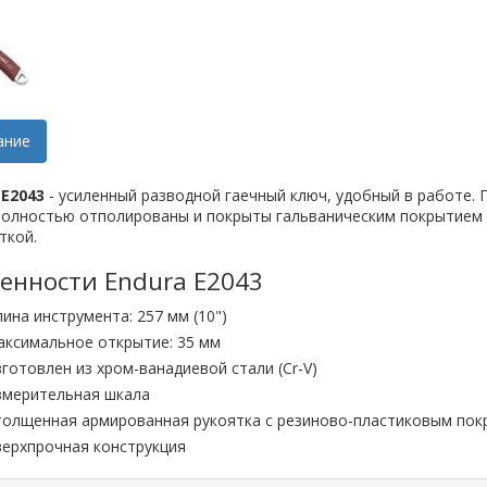
ание
 E2043
- усиленный разводной гаечный ключ, удобный в работе. Г
полностью отполированы и покрыты гальваническим покрытием 
ткой.
енности Endura E2043
лина инструмента: 257 мм (10")
аксимальное открытие: 35 мм
зготовлен из хром-ванадиевой стали (Cr-V)
змерительная шкала
толщенная армированная рукоятка с резиново-пластиковым по
верхпрочная конструкция