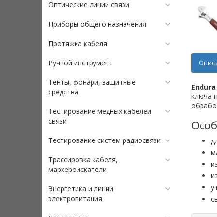
Оптические линии связи
Приборы общего назначения
Протяжка кабеля
Ручной инструмент
Опис
Тенты, фонари, защитные
Endura
средства
ключа 
обрабо
Тестирование медных кабелей
связи
Особ
Тестирование систем радиосвязи
д
м
Трассировка кабеля,
и
маркероискатели
и
у
Энергетика и линии
электропитания
с