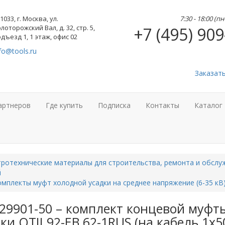
1033, г. Москва, ул.
7:30 - 18:00 (п
лоторожский Вал, д. 32, стр. 5,
+7 (495) 909
дъезд 1, 1 этаж, офис 02
fo@tools.ru
Заказат
артнеров
Где купить
Подписка
Контакты
Каталог
ротехнические материалы для строительства, ремонта и обслу
й
мплекты муфт холодной усадки на среднее напряжение (6-35 кВ
-29901-50 – комплект концевой муфт
ки QTII 92-EB 62-1RUS (на кабель 1х