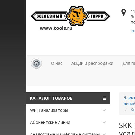
11
Зо
по
www.tools.ru
in
О нас
Акции и распродажи
Для п
Элект
КАТАЛОГ ТОВАРОВ
лини
Ко
Wi-Fi анализаторы
Абонентские линии
SKK
усад
Аналоговые и цифровые системы