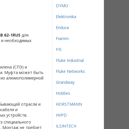
DYMO
Elektronika
Endura
EB 62-1RUS
для
Fiamm
и необходимых
FIS
Fluke Industrial
илена (СПЭ) и
Fluke Networks
ом. Муфта может быть
м из алюмополимерной
Grandway
Hobbes
бывающей отрасли и
HORSTMANN
кабеля и
ых устройств.
HVPD
з специального
ILSINTECH
а. Монтаж не требует