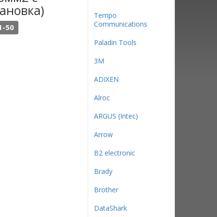
тановка)
Tempo
Communications
1-50
Paladin Tools
3М
ADIXEN
Alroc
ARGUS (Intec)
Arrow
B2 electronic
Brady
Brother
DataShark