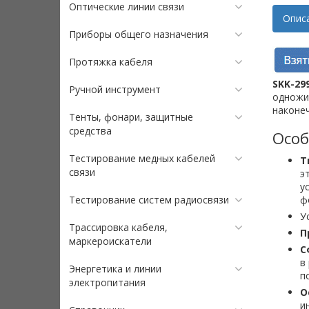
Оптические линии связи
Опис
Приборы общего назначения
Протяжка кабеля
SKK-29
Ручной инструмент
одножил
наконеч
Тенты, фонари, защитные
средства
Особ
Тестирование медных кабелей
Т
связи
э
у
Тестирование систем радиосвязи
ф
У
Трассировка кабеля,
П
маркероискатели
С
в
Энергетика и линии
п
электропитания
О
и