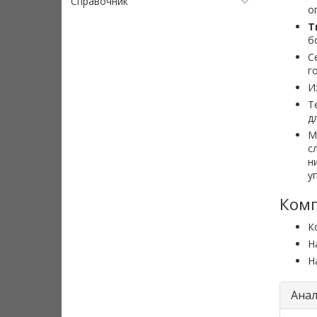
Справочник
о
Т
б
С
г
И
Т
д
М
с
н
у
Комп
К
Н
Н
Анал