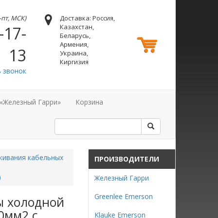
н-пт, МСК)
Доставка: Россия,
Казахстан,
-17-
Беларусь,
Армения,
13
Украина,
Киргизия
ь звонок
 «Железный Гарри»
Корзина
живания кабельных
ПРОИЗВОДИТЕЛИ
)
Железный Гарри
Greenlee Emerson
ы холодной
50мм2 с
Klauke Emerson