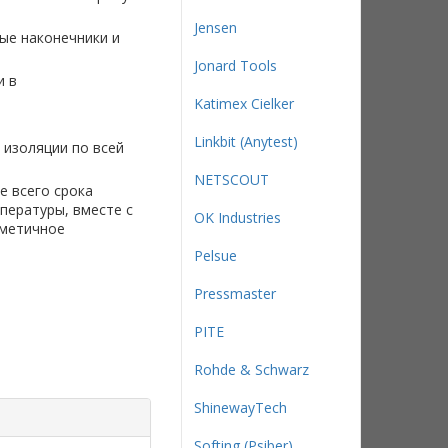
Jensen
ые наконечники и
Jonard Tools
и в
Katimex Cielker
Linkbit (Anytest)
 изоляции по всей
NETSCOUT
е всего срока
пературы, вместе с
OK Industries
рметичное
Pelsue
Pressmaster
PITE
Rohde & Schwarz
ShinewayTech
Softing (Psiber)