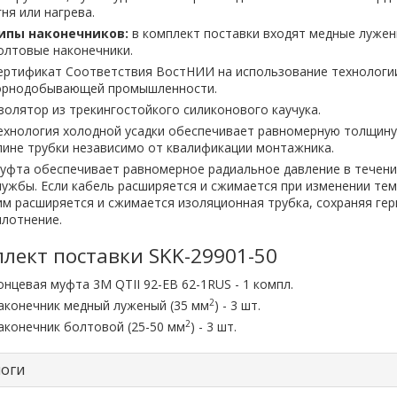
гня или нагрева.
ипы наконечников:
в комплект поставки входят медные лужен
олтовые наконечники.
ертификат Соответствия ВостНИИ на использование технологи
орнодобывающей промышленности.
золятор из трекингостойкого силиконового каучука.
ехнология холодной усадки обеспечивает равномерную толщину
лине трубки независимо от квалификации монтажника.
уфта обеспечивает равномерное радиальное давление в течени
лужбы. Если кабель расширяется и сжимается при изменении тем
им расширяется и сжимается изоляционная трубка, сохраняя ге
плотнение.
лект поставки SKK-29901-50
онцевая муфта 3M QTII 92-EB 62-1RUS - 1 компл.
2
аконечник медный луженый (35 мм
) - 3 шт.
2
аконечник болтовой (25-50 мм
) - 3 шт.
оги