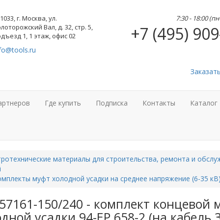
1033, г. Москва, ул.
7:30 - 18:00 (п
лоторожский Вал, д. 32, стр. 5,
+7 (495) 909
дъезд 1, 1 этаж, офис 02
fo@tools.ru
Заказат
артнеров
Где купить
Подписка
Контакты
Каталог
ротехнические материалы для строительства, ремонта и обслу
й
мплекты муфт холодной усадки на среднее напряжение (6-35 кВ
57161-150/240 - комплект концевой
дной усадки 94-EP 658-2 (на кабель 