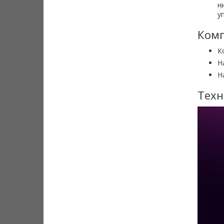
н
у
Комп
К
Н
Н
Техн