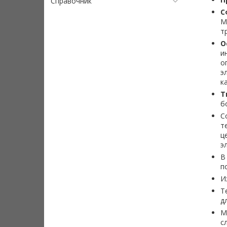
Справочник
С
М
т
О
и
о
э
к
Т
б
С
т
ц
э
В
п
И
Т
д
М
с