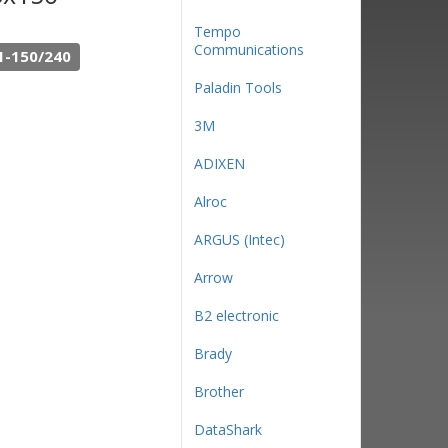
Tempo
Communications
1-150/240
Paladin Tools
3М
ADIXEN
Alroc
ARGUS (Intec)
Arrow
B2 electronic
Brady
Brother
DataShark