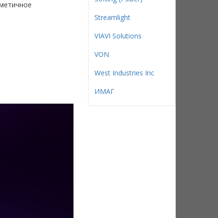
рметичное
Streamlight
VIAVI Solutions
VON
West Industries Inc
ИМАГ