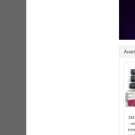
Анал
3M 
- н
ко