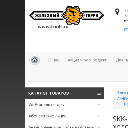
11
Зо
по
www.tools.ru
in
О нас
Акции и распродажи
Для п
Элект
КАТАЛОГ ТОВАРОВ
лини
Ко
Wi-Fi анализаторы
Абонентские линии
SKK-
холо
Аналоговые и цифровые системы