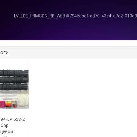
оги
94-EP 658-2
абор
нцевой