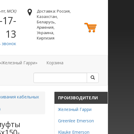
н-пт, МСК)
Доставка: Россия,
Казахстан,
-17-
Беларусь,
Армения,
13
Украина,
Киргизия
ь звонок
 «Железный Гарри»
Корзина
живания кабельных
ПРОИЗВОДИТЕЛИ
)
Железный Гарри
Greenlee Emerson
 муфты
3х150-
Klauke Emerson