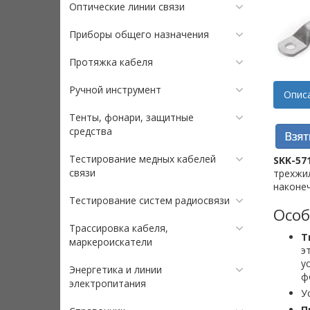
Оптические линии связи
Приборы общего назначения
Протяжка кабеля
Ручной инструмент
Опис
Тенты, фонари, защитные
средства
Тестирование медных кабелей
SKK-57
связи
трехжил
наконеч
Тестирование систем радиосвязи
Особ
Трассировка кабеля,
Т
маркероискатели
э
у
Энергетика и линии
ф
электропитания
У
П