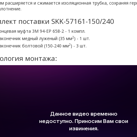
им расширяется и сжимается изоляционная трубка, сохраняя ге
плотнение.
лект поставки SKK-57161-150/240
онцевая муфта 3M 94-EP 658-2 - 1 компл.
2
аконечник медный луженый (35 мм
) - 1 шт.
2
аконечник болтовой (150-240 мм
) - 3 шт.
ология монтажа: