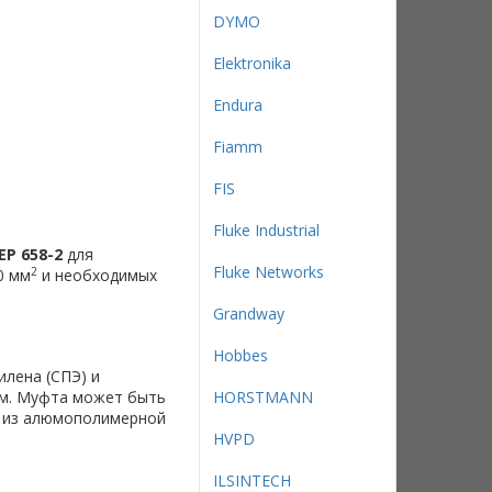
DYMO
Elektronika
Endura
Fiamm
FIS
Fluke Industrial
EP 658-2
для
Fluke Networks
2
0 мм
и необходимых
Grandway
Hobbes
лена (СПЭ) и
ом. Муфта может быть
HORSTMANN
м из алюмополимерной
HVPD
ILSINTECH