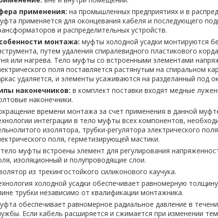
фера применения:
на промышленных предприятиях и в распред
уфта применяется для оконцевания кабеля и последующего по
рансформаторов и распределительных устройств.
собенности монтажа:
муфты холодной усадки монтируются бе
нструмента, путем удаления спиралевидного пластикового корд
гня или нагрева. Тело муфты со встроенными элементами напря
лектрического поля поставляется растянутым на спиральном ка
аркас удаляется, и элементы усаживаются на разделанный под о
ипы наконечников:
в комплект поставки входят медные лужен
олтовые наконечники.
окращение времени монтажа за счет применения в данной муфт
ехнологии интеграции в тело муфты всех компонентов, необход
ельнолитого изолятора, трубки-регулятора электрического поля
лектрического поля, герметизирующей мастики.
 тело муфты встроены элемент для регулирования напряженнос
оля, изоляционный и полупроводящие слои.
золятор из трекингостойкого силиконового каучука.
ехнология холодной усадки обеспечивает равномерную толщину
лине трубки независимо от квалификации монтажника.
уфта обеспечивает равномерное радиальное давление в течени
лужбы. Если кабель расширяется и сжимается при изменении тем