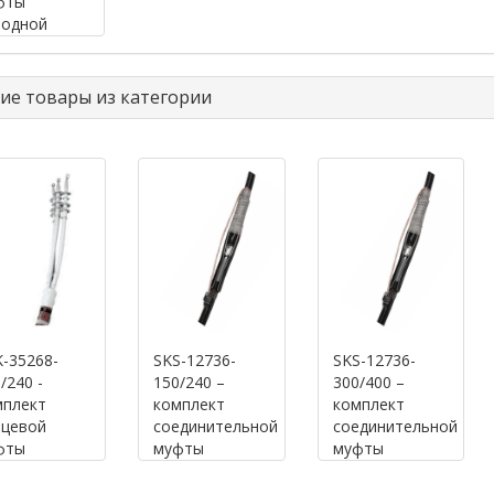
фты
лодной
дки для 3-
льного
еля на
ие товары из категории
В, 3х70-500
2
-35268-
SKS-12736-
SKS-12736-
/240 -
150/240 –
300/400 –
мплект
комплект
комплект
нцевой
соединительной
соединительной
фты
муфты
муфты
лодной
холодной
холодной
дки QTII 93-
усадки
усадки