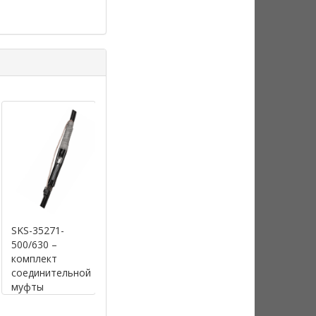
SKS-35271-
SKK-32559-300
SKS-35271-
500/630 –
- комплект
630/1000 –
комплект
концевой
комплект
соединительной
муфты
соединительно
муфты
холодной
муфты
холодной
усадки QTII 93-
холодной
усадки
EB 63-3 (на
усадки