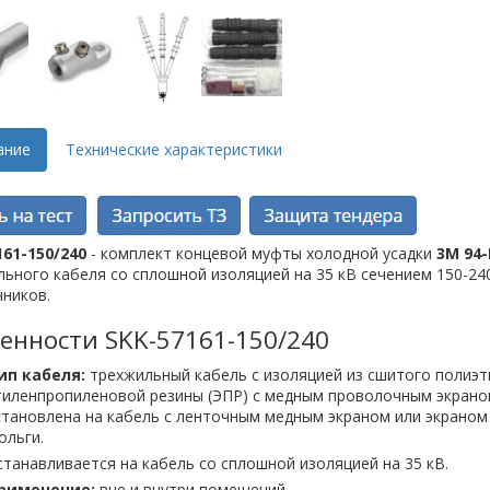
ание
Технические характеристики
161-150/240
- комплект концевой муфты холодной усадки
3M 94-
ьного кабеля со сплошной изоляцией на 35 кВ сечением 150-24
ников.
енности SKK-57161-150/240
ип кабеля:
трехжильный кабель с изоляцией из сшитого полиэти
тиленпропиленовой резины (ЭПР) с медным проволочным экран
становлена на кабель с ленточным медным экраном или экрано
ольги.
станавливается на кабель со сплошной изоляцией на 35 кВ.
рименение:
вне и внутри помещений.