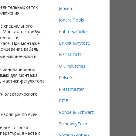
елительных сетях.
Jensen
дключения
Jonard Tools
з специального
Katimex Cielker
а. Монтаж не требует
женности
Linkbit (Anytest)
ркасе. При монтаже
концевание кабель.
NETSCOUT
ые наконечники и
OK Industries
е инновационной
имых для монтажа:
Pelsue
, мастики-регулятора
Pressmaster
ти электрического
PITE
Rohde & Schwarz
 изоляции по всей
ShinewayTech
е всего срока
пературы, вместе с
Softing (Psiber)