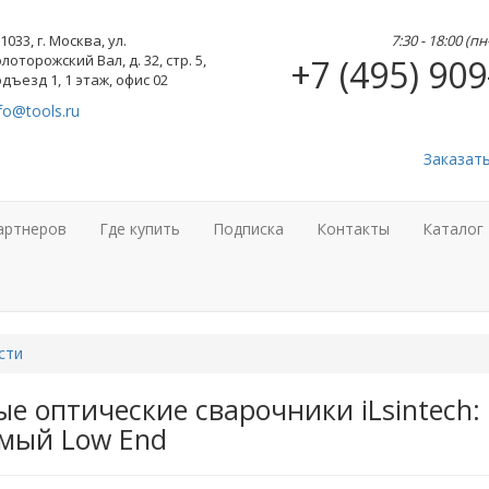
1033, г. Москва, ул.
7:30 - 18:00 (п
лоторожский Вал, д. 32, стр. 5,
+7 (495) 909
дъезд 1, 1 этаж, офис 02
fo@tools.ru
Заказат
артнеров
Где купить
Подписка
Контакты
Каталог
сти
е оптические сварочники iLsintech
амый Low End