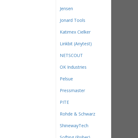
Jensen
Jonard Tools
Katimex Cielker
Linkbit (Anytest)
NETSCOUT
OK Industries
Pelsue
Pressmaster
PITE
Rohde & Schwarz
ShinewayTech
Softing (Psiber)