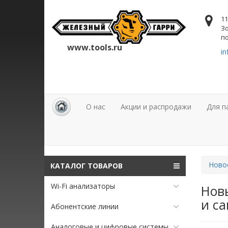
11
Зо
по
www.tools.ru
in
О нас
Акции и распродажи
Для п
Ново
КАТАЛОГ ТОВАРОВ
Wi-Fi анализаторы
Новы
и с
Абонентские линии
Аналоговые и цифровые системы