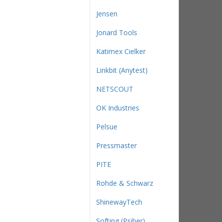
Jensen
Jonard Tools
Katimex Cielker
Linkbit (Anytest)
NETSCOUT
OK Industries
Pelsue
Pressmaster
PITE
Rohde & Schwarz
ShinewayTech
Softing (Psiber)