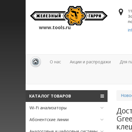
11
Зо
по
www.tools.ru
in
О нас
Акции и распродажи
Для п
Ново
КАТАЛОГ ТОВАРОВ
Wi-Fi анализаторы
Дос
Gre
Абонентские линии
кле
Аналоговые и цифровые системы