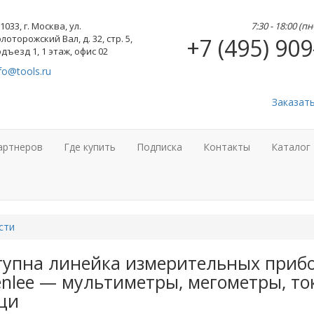
1033, г. Москва, ул.
7:30 - 18:00 (п
лоторожский Вал, д. 32, стр. 5,
+7 (495) 909
дъезд 1, 1 этаж, офис 02
fo@tools.ru
Заказат
артнеров
Где купить
Подписка
Контакты
Каталог
сти
тупна линейка измерительных приб
enlee — мультиметры, мегометры, то
щи