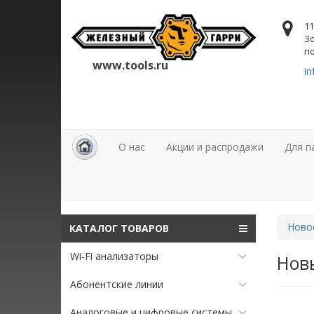
11
Зо
по
www.tools.ru
in
О нас
Акции и распродажи
Для п
Ново
КАТАЛОГ ТОВАРОВ
Wi-Fi анализаторы
Новы
Абонентские линии
Аналоговые и цифровые системы