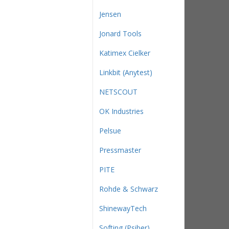
Jensen
Jonard Tools
Katimex Cielker
Linkbit (Anytest)
NETSCOUT
OK Industries
Pelsue
Pressmaster
PITE
Rohde & Schwarz
ShinewayTech
Softing (Psiber)