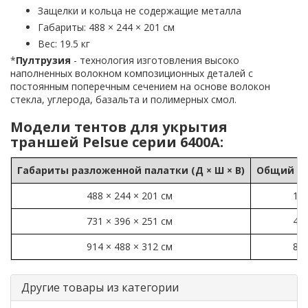
Защелки и кольца не содержащие металла
Габариты: 488 × 244 × 201 см
Вес: 19.5 кг
*
Пултрузия
- технология изготовления высоко
наполненных волокном композиционных деталей с
постоянным поперечным сечением на основе волокон
стекла, углерода, базальта и полимерных смол.
Модели тентов для укрытия
траншей Pelsue серии 6400A:
Габариты разложенной палатки (Д × Ш × В)
Общий ве
488 × 244 × 201 см
19.
731 × 396 × 251 см
49.
914 × 488 × 312 см
83.
Другие товары из категории