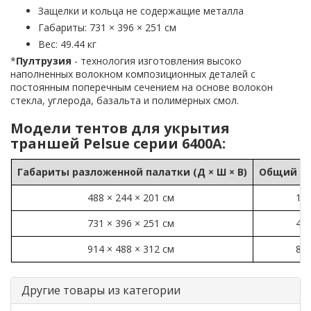
Защелки и кольца не содержащие металла
Габариты: 731 × 396 × 251 см
Вес: 49.44 кг
*
Пултрузия
- технология изготовления высоко
наполненных волокном композиционных деталей с
постоянным поперечным сечением на основе волокон
стекла, углерода, базальта и полимерных смол.
Модели тентов для укрытия
траншей Pelsue серии 6400A:
Габариты разложенной палатки (Д × Ш × В)
Общий ве
488 × 244 × 201 см
19.
731 × 396 × 251 см
49.
914 × 488 × 312 см
83.
Другие товары из категории