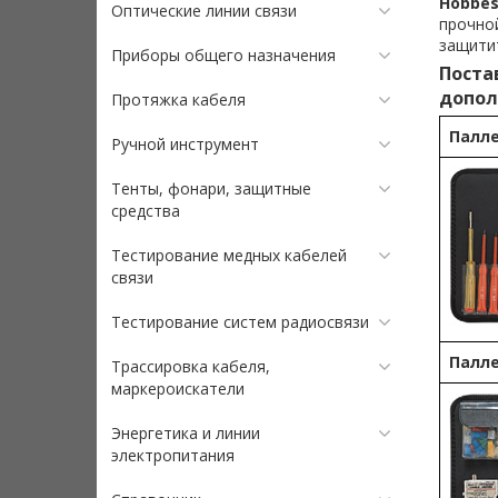
Hobbes
Оптические линии связи
прочной
защитит
Приборы общего назначения
Поста
допол
Протяжка кабеля
Палле
Ручной инструмент
Тенты, фонари, защитные
средства
Тестирование медных кабелей
связи
Тестирование систем радиосвязи
Палле
Трассировка кабеля,
маркероискатели
Энергетика и линии
электропитания