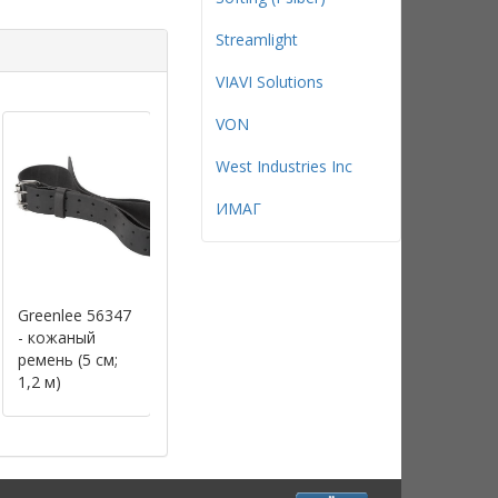
Streamlight
VIAVI Solutions
VON
West Industries Inc
ИМАГ
Greenlee 56347
Сумка-чехол
Greenlee 0158-
- кожаный
Greenlee для
27 -
ремень (5 см;
наборов SK-M-
профессионал
1,2 м)
1/2/3
рюкзак для
инструментов
(27 карманов)