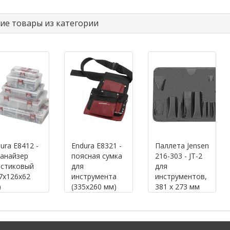
ие товары из категории
ura E8412 -
Endura E8321 -
Паллета Jensen
анайзер
поясная сумка
216-303 - JT-2
астиковый
для
для
7х126х62
инструмента
инструментов,
)
(335x260 мм)
381 х 273 мм
(15 x 10.75")