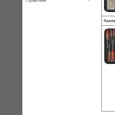
Справочник
Палле