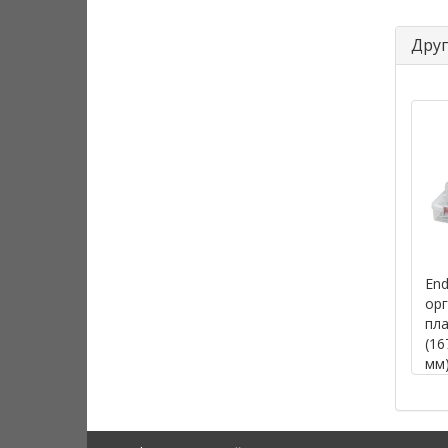
Друг
End
орг
пл
(16
мм