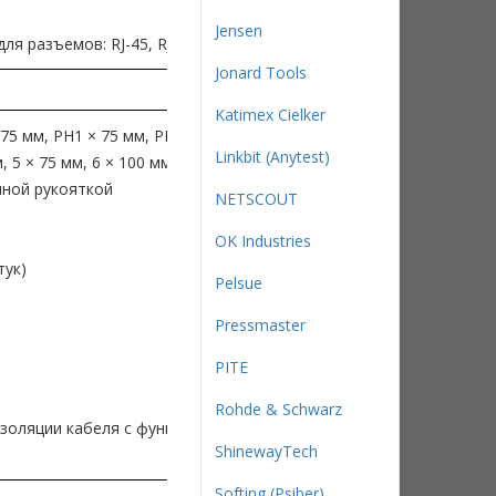
Jensen
я разъемов: RJ-45, RJ-12 и RJ-11
Jonard Tools
Katimex Cielker
75 мм, PH1 × 75 мм, PH2 × 100 мм
Linkbit (Anytest)
, 5 × 75 мм, 6 × 100 мм
нной рукояткой
NETSCOUT
OK Industries
тук)
Pelsue
Pressmaster
PITE
Rohde & Schwarz
золяции кабеля с функцией обрезки
ShinewayTech
Softing (Psiber)