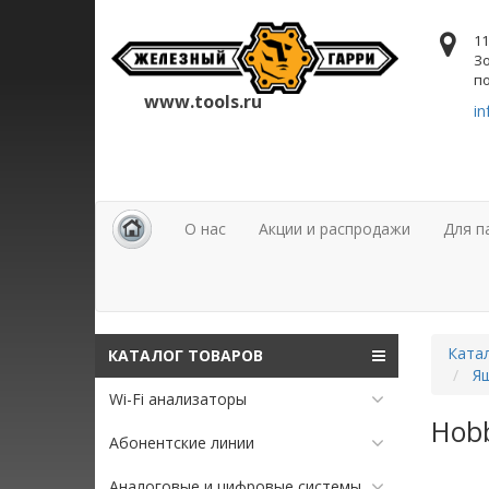
11
Зо
по
www.tools.ru
in
О нас
Акции и распродажи
Для п
Ката
КАТАЛОГ ТОВАРОВ
Ящ
Wi-Fi анализаторы
Hobb
Абонентские линии
Аналоговые и цифровые системы