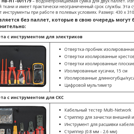
 HB-HT-001179
– водонепроницаемая сумка для двух паллет. Из
 ткани и имеет практически неограниченный срок службы. Эта 
 инструменты при работе в полевых условиях. Размер: 430 x 310
вляется без паллет, которые в свою очередь могут 
нительно:
та с инструментом для электриков
Отвертка-пробник изолированна
Отвертки изолированные крестовы
Отвертки изолированные плоские (
Изолированные кусачки, 15 см
Изолированные длинногубцы/куса
Цифровой мультиметр
та с инструментом для СКС
Кабельный тестер Multi-Network
Стриппер для зачистки внешней и
Инструмент для расшивки кабеля 
Стриппер (0.8 мм - 2.6 мм)