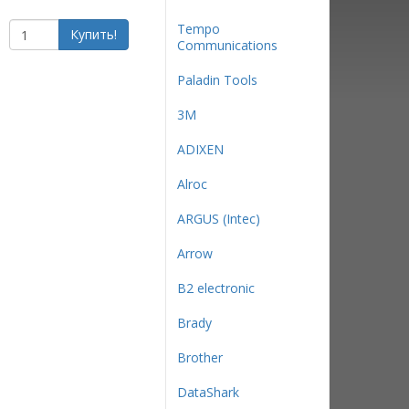
Tempo
Купить!
Communications
Paladin Tools
3М
ADIXEN
Alroc
ARGUS (Intec)
Arrow
B2 electronic
Brady
Brother
DataShark