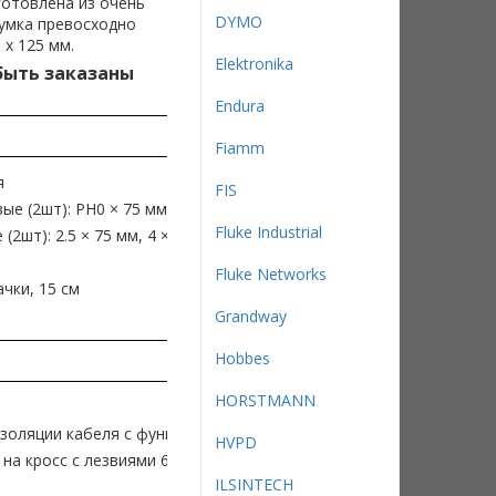
готовлена из очень
DYMO
сумка превосходно
 x 125 мм.
Elektronika
быть заказаны
Endura
Fiamm
я
FIS
е (2шт): PH0 × 75 мм, PH1 × 100мм
Fluke Industrial
2шт): 2.5 × 75 мм, 4 × 100 мм
Fluke Networks
чки, 15 см
Grandway
Hobbes
HORSTMANN
золяции кабеля с функцией обрезки
HVPD
на кросс с лезвиями 66 и 110
ILSINTECH