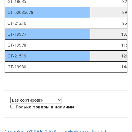
GT-18635
82.0
GT-52085678
89.8
GT-21216
95.3
GT-19977
102.7
GT-19978
115.4
GT-21519
120.0
GT-19980
144.1
Только товары в наличии
Greenlee 730PBB-2-5/8 - перфоформа Round