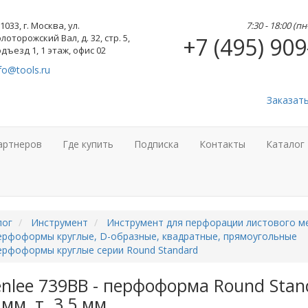
1033, г. Москва, ул.
7:30 - 18:00 (п
лоторожский Вал, д. 32, стр. 5,
+7 (495) 909
дъезд 1, 1 этаж, офис 02
fo@tools.ru
Заказат
артнеров
Где купить
Подписка
Контакты
Каталог
лог
Инструмент
Инструмент для перфорации листового м
ерфоформы круглые, D-образные, квадратные, прямоугольные
ерфоформы круглые серии Round Standard
nlee 739BB - перфоформа Round Stan
 мм, т. 3,5 мм