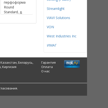
перфоформа
перфоформа
перфоформа
Round
Round
Round
Streamlight
Standard, д.
Standard, д.
Standard, д.
102,7 мм, т. 3,5
95,3 мм, т. 3,5
82,0 мм, т. 3,5
VIAVI Solutions
мм
мм
мм
VON
West Industries Inc
ИМАГ
 Казахстан, Беларусь,
Гарантия
, Киргизия
Оплата
О нас
гласования.