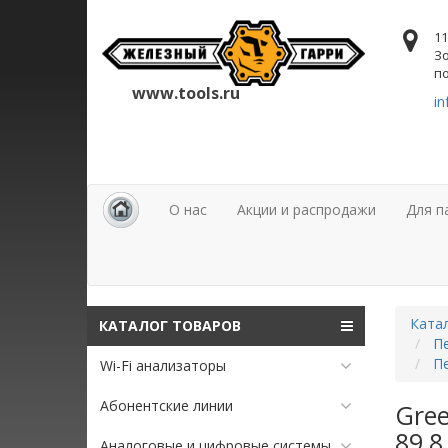
11
Зо
по
www.tools.ru
in
О нас
Акции и распродажи
Для п
Ката
КАТАЛОГ ТОВАРОВ
П
П
Wi-Fi анализаторы
Абонентские линии
Gree
89,8
Аналоговые и цифровые системы