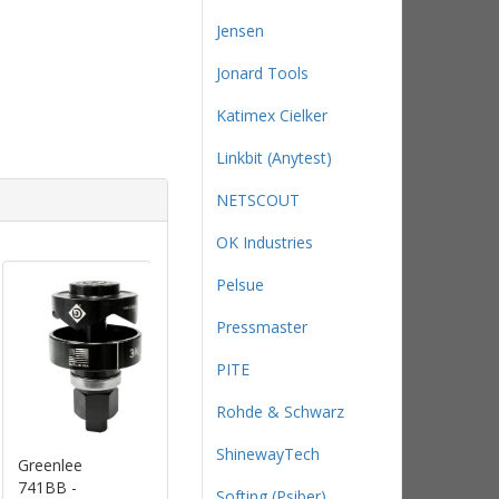
Jensen
Jonard Tools
Katimex Cielker
Linkbit (Anytest)
NETSCOUT
OK Industries
Pelsue
Pressmaster
PITE
Rohde & Schwarz
ShinewayTech
Greenlee
Greenlee
Greenlee
741BB -
730PBB-3-3/4 -
730EBB-82 -
Softing (Psiber)