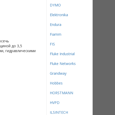
DYMO
Elektronika
Endura
Fiamm
осечь
FIS
щиной до 3,5
ми, гидравлическими
Fluke Industrial
Fluke Networks
Grandway
Hobbes
HORSTMANN
HVPD
ILSINTECH