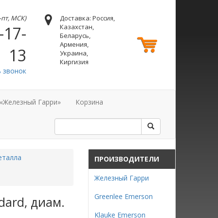
н-пт, МСК)
Доставка: Россия,
Казахстан,
-17-
Беларусь,
Армения,
13
Украина,
Киргизия
ь звонок
 «Железный Гарри»
Корзина
еталла
ПРОИЗВОДИТЕЛИ
Железный Гарри
Greenlee Emerson
dard, диам.
Klauke Emerson