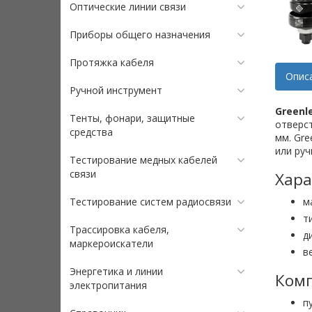
Оптические линии связи
Приборы общего назначения
Протяжка кабеля
Опис
Ручной инструмент
Greenl
Тенты, фонари, защитные
отверст
средства
мм. Gre
или ру
Тестирование медных кабелей
связи
Хара
Тестирование систем радиосвязи
м
т
Трассировка кабеля,
д
маркероискатели
в
Энергетика и линии
Комп
электропитания
п