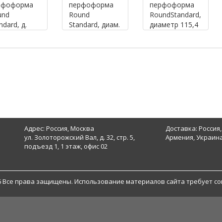
рфоформа
перфоформа
перфоформа
und
Round
RoundStandard,
ndard, д.
Standard, диам.
диаметр 115,4
7 мм, т. 3,5
120,0 мм, т. 3,5
мм, т. 3,5 мм
мм
Адрес: Россия, Москва
Доставка: Россия,
ул. Золоторожский Вал, д. 32, стр. 5,
Армения, Украина
подъезд 1, 1 этаж, офис 02
6 Все права защищены. Использование материалов сайта требует со