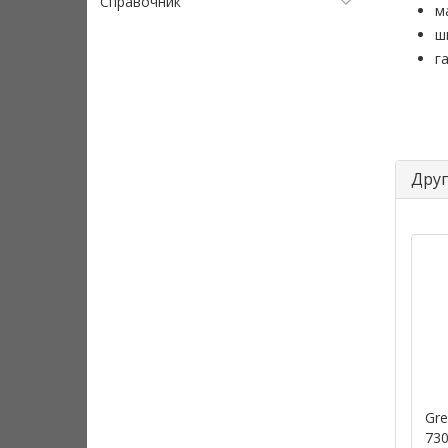
Справочник
м
ш
г
Друг
Gre
730