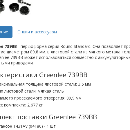
ание
Опции и аксессуары
ee 739BB
- перфоформа серии Round Standard. Она позволяет пр
ие диаметром 89,8 мм. в листовой стали из мягкого метала тол
enlee 739BB может использоваться совместно с аккумуляторны
чными приводами.
ктеристики Greenlee 739BB
аксимальная толщина листовой стали: 3,5 мм
ип листовой стали: мягкая сталь
иаметр просекаемого отверстия: 89,9 мм
ес комплекта: 2,677 кг
лект поставки Greenlee 739BB
уансон 1431AV (04180) - 1 шт.