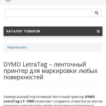
navig
КАТАЛОГ ТОВАРОВ
Маркировка
DYMO LetraTag – ленточный
принтер для маркировки любых
поверхностей
Универсальный портативный ленточный принтер
DYMO
LetraTag LT-100H
позволяет создавать этикетки на лентах
различных цветов плюс имеет встроенные популярные