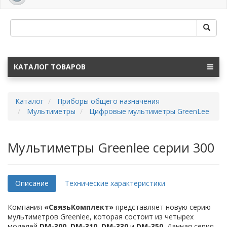
navig
КАТАЛОГ ТОВАРОВ
Каталог
Приборы общего назначения
Мультиметры
Цифровые мультиметры GreenLee
Мультиметры Greenlee серии 300
Описание
Технические характеристики
Компания
«СвязьКомплект»
представляет новую серию
мультиметров Greenlee, которая состоит из четырех
моделей
DM-300
,
DM-310
,
DM-330
и
DM-350
. Данная серия