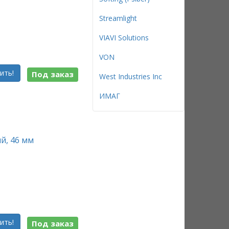
Streamlight
VIAVI Solutions
VON
ить!
Под заказ
West Industries Inc
ИМАГ
й, 46 мм
ить!
Под заказ