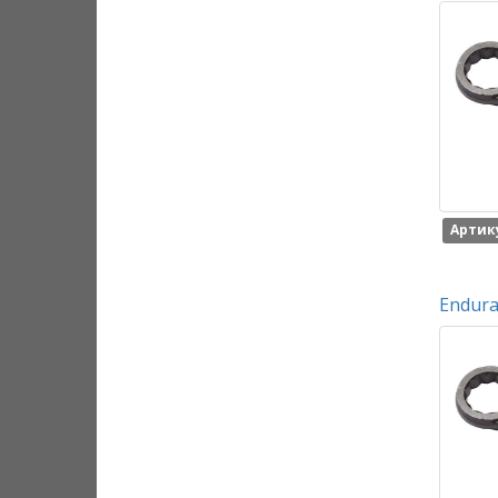
Артику
Endura