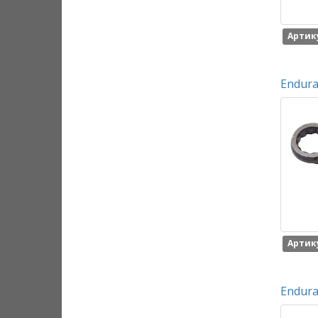
Артику
Endura
Артику
Endura