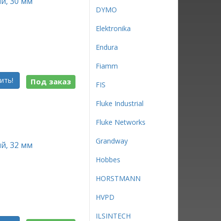
й, 30 мм
DYMO
Elektronika
Endura
Fiamm
ить!
Под заказ
FIS
Fluke Industrial
Fluke Networks
Grandway
й, 32 мм
Hobbes
HORSTMANN
HVPD
ILSINTECH