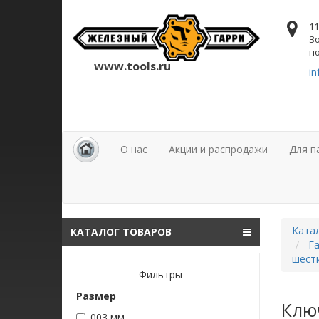
11
Зо
по
www.tools.ru
in
О нас
Акции и распродажи
Для п
Ката
КАТАЛОГ ТОВАРОВ
Га
шест
Фильтры
Размер
Клю
003 мм