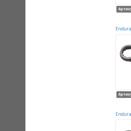
Артику
Endura
Артику
Endura