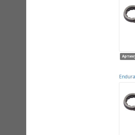
Артику
Endura