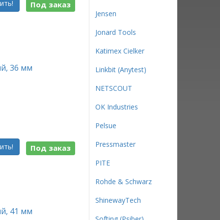
ить!
Под заказ
Jensen
Jonard Tools
Katimex Cielker
й, 36 мм
Linkbit (Anytest)
NETSCOUT
OK Industries
Pelsue
Pressmaster
ить!
Под заказ
PITE
Rohde & Schwarz
ShinewayTech
й, 41 мм
Softing (Psiber)