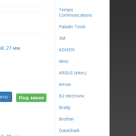
Tempo
Communications
Paladin Tools
3М
й, 27 мм
ADIXEN
Alroc
ARGUS (Intec)
Arrow
B2 electronic
ить!
Под заказ
Brady
Brother
DataShark