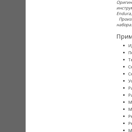
Оригин
инстру
Endura,
Произв
набора
Прим
И
П
Т
С
С
У
Р
Р
М
М
Р
Р
М