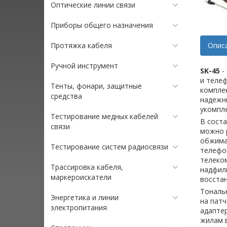
Оптические линии связи
Приборы общего назначения
Протяжка кабеля
Опис
Ручной инструмент
SK-45
-
и теле
Тенты, фонари, защитные
компле
средства
надежн
укомпле
Тестирование медных кабелей
В сост
связи
можно 
обжимат
Тестирование систем радиосвязи
телефон
телеко
Трассировка кабеля,
надфили
маркероискатели
восста
Тональ
Энергетика и линии
на патч
электропитания
адапте
жилам в