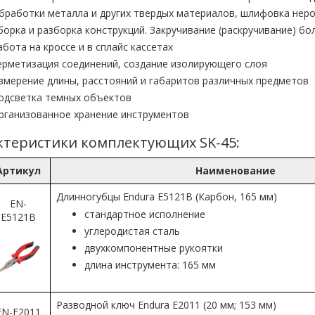
бработки металла и других твердых материалов, шлифовка нер
борка и разборка конструкций. Закручивание (раскручивание) бол
абота на кроссе и в сплайс кассетах
ерметизация соединений, создание изолирующего слоя
змерение длины, расстояний и габаритов различных предметов
одсветка темных объектов
рганизованное хранение инструментов
ктеристики комплектующих SK-45:
Артикул
Наименование
Длинногубцы Endura E5121B (Карбон, 165 мм)
EN-
стандартное исполнение
E5121B
углеродистая сталь
двухкомпонентные рукоятки
длина инструмента: 165 мм
Разводной ключ Endura E2011 (20 мм; 153 мм)
EN-E2011