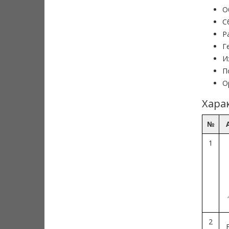
О
С
Р
Г
И
П
О
Хара
№
1
2