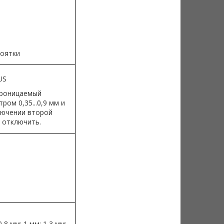
коятки
US
проницаемый
ом 0,35...0,9 мм и
ключении второй
 отключить.
8 мм; 1 мм; 1,3 мм;