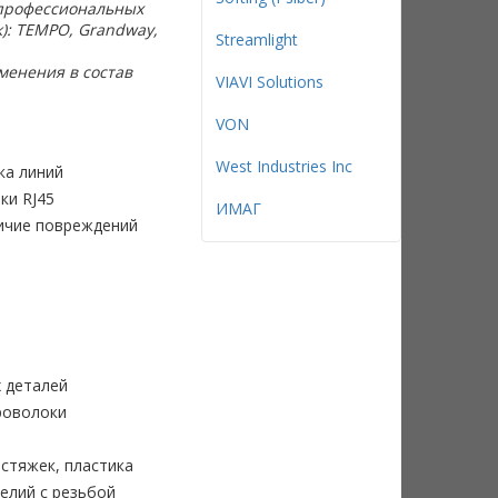
профессиональных
): TEMPO, Grandway,
Streamlight
менения в состав
VIAVI Solutions
VON
West Industries Inc
ка линий
ки RJ45
ИМАГ
личие повреждений
 деталей
роволоки
стяжек, пластика
елий с резьбой