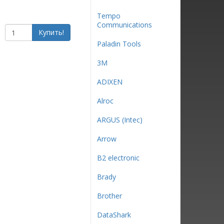
Tempo
Communications
Купить!
Paladin Tools
3М
ADIXEN
Alroc
ARGUS (Intec)
Arrow
B2 electronic
Brady
Brother
DataShark