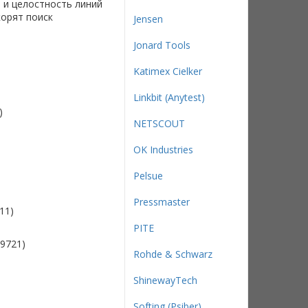
 и целостность линий
корят поиск
Jensen
Jonard Tools
Katimex Cielker
Linkbit (Anytest)
)
NETSCOUT
OK Industries
Pelsue
Pressmaster
11)
PITE
E9721)
Rohde & Schwarz
ShinewayTech
Softing (Psiber)