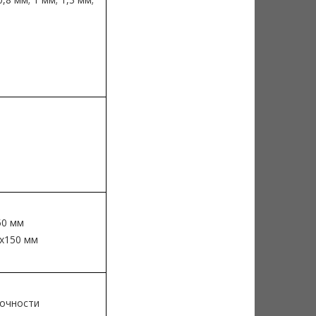
50 мм
2x150 мм
рочности