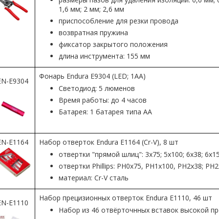
1,6 мм; 2 мм; 2,6 мм
приспособление для резки провода
возвратная пружина
фиксатор закрытого положения
длина инструмента: 155 мм
Фонарь Endura E9304 (LED; 1АА)
EN-E9304
Светодиод: 5 люменов
Время работы: до 4 часов
Батарея: 1 батарея типа АА
EN-E1164
Набор отверток Endura E1164 (Cr-V), 8 шт
отвертки "прямой шлиц": 3x75; 5x100; 6x38; 6x1
отвертки Phillips: PH0x75, PH1x100, PH2x38; PH
материал: Cr-V сталь
Набор прецизионных отверток Endura E1110, 46 шт
EN-E1110
Набор из 46 отвёрточнных вставок высокой п