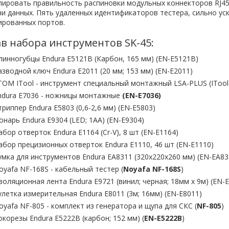
лировать правильность распиновки модульных коннекторов RJ45
и данных. Пять удаленных идентификаторов тестера, сильно ус
ированных портов.
ав набора инструментов SK-45:
линногубцы Endura E5121B (Карбон, 165 мм) (EN-E5121B)
азводной ключ Endura E2011 (20 мм; 153 мм) (EN-E2011)
TOM ITool - инструмент специальный монтажный LSA-PLUS (ITool
ndura E7036 - ножницы монтажные
(EN-E7036
)
триппер Endura E5803 (0,6-2,6 мм) (EN-E5803)
онарь Endura E9304 (LED; 1АА) (EN-E9304)
абор отверток Endura E1164 (Cr-V), 8 шт (EN-E1164)
абор прецизионных отверток Endura E1110, 46 шт (EN-E1110)
умка для инструментов Endura EA8311 (320x220x260 мм) (EN-EA83
oyafa NF-168S - кабельный тестер (
Noyafa NF-168S
)
золяционная лента Endura E9721 (винил; черная; 18мм x 9м) (EN-
улетка измерительная Endura E8011 (3м; 16мм) (EN-E8011)
oyafa NF-805 - комплект из генератора и щупа для СКС (
NF-805
)
окорезы Endura E5222B (карбон; 152 мм) (
EN-E5222B
)