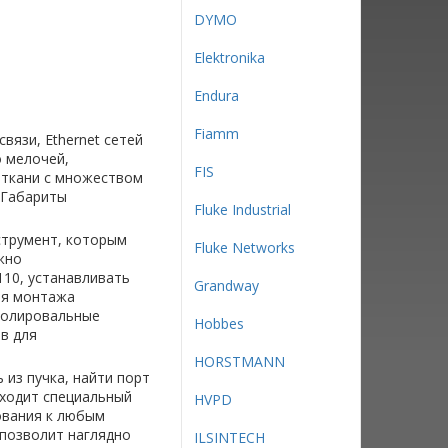
DYMO
Elektronika
Endura
Fiamm
вязи, Ethernet сетей
 мелочей,
FIS
 ткани с множеством
 Габариты
Fluke Industrial
струмент, которым
Fluke Networks
жно
110, устанавливать
Grandway
ля монтажа
полировальные
Hobbes
в для
HORSTMANN
из пучка, найти порт
входит специальный
HVPD
ования к любым
 позволит наглядно
ILSINTECH