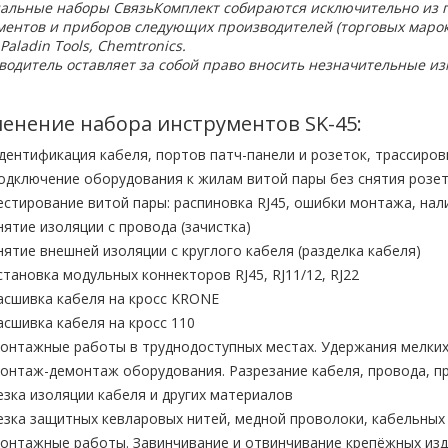
альные наборы СвязьКомплект собираются исключительно из 
ментов и приборов следующих производителей (торговых марок
Paladin Tools, Chemtronics.
одитель оставляет за собой право вносить незначительные из
.
енение набора инструментов SK-45:
дентификация кабеля, портов патч-панели и розеток, трассиров
одключение оборудования к жилам витой пары без снятия розет
естирование витой пары: распиновка RJ45, ошибки монтажа, на
нятие изоляции с провода (зачистка)
нятие внешней изоляции с круглого кабеля (разделка кабеля)
становка модульных коннекторов RJ45, RJ11/12, RJ22
асшивка кабеля на кросс KRONE
асшивка кабеля на кросс 110
онтажные работы в труднодоступных местах. Удержания мелких
онтаж-демонтаж оборудования. Разрезание кабеля, провода, п
езка изоляции кабеля и других материалов
езка защитных кевларовых нитей, медной проволоки, кабельных 
онтажные работы. Завинчивание и отвинчивание крепёжных изд