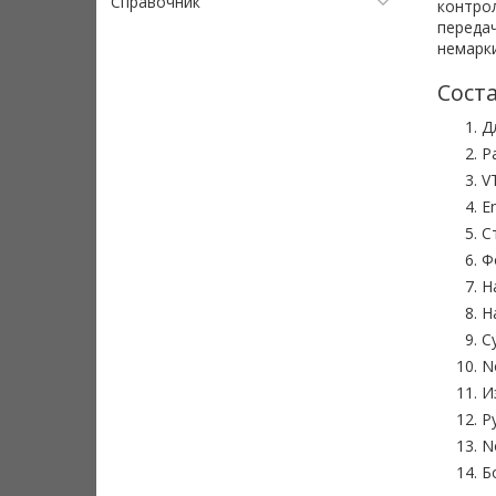
Справочник
контро
передач
немарк
Сост
Д
Р
V
E
С
Ф
Н
Н
С
N
И
Р
N
Б