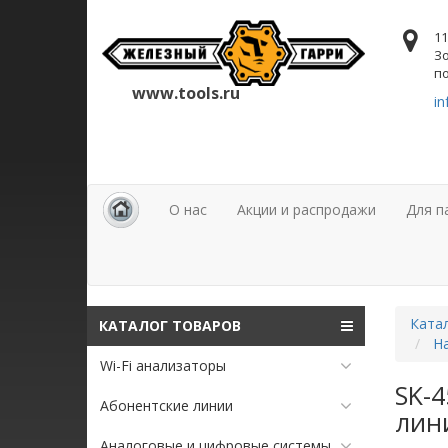
11
Зо
по
www.tools.ru
in
О нас
Акции и распродажи
Для п
Ката
КАТАЛОГ ТОВАРОВ
Н
Wi-Fi анализаторы
SK-4
Абонентские линии
лини
Аналоговые и цифровые системы