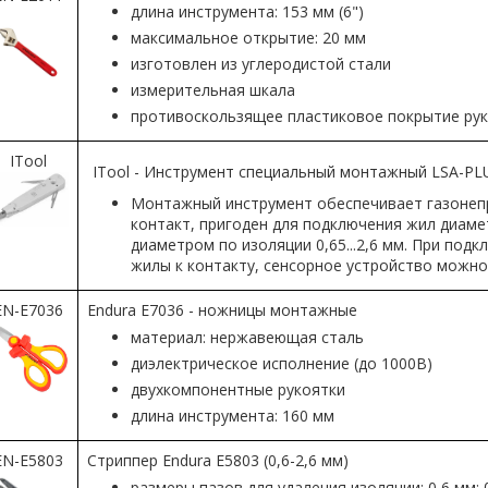
длина инструмента: 153 мм (6")
максимальное открытие: 20 мм
изготовлен из углеродистой стали
измерительная шкала
противоскользящее пластиковое покрытие ру
ITool
ITool - Инструмент специальный монтажный LSA-PL
Монтажный инструмент обеспечивает газоне
контакт, пригоден для подключения жил диаметр
диаметром по изоляции 0,65...2,6 мм. При под
жилы к контакту, сенсорное устройство можно
EN-E7036
Endura E7036 - ножницы монтажные
материал: нержавеющая сталь
диэлектрическое исполнение (до 1000В)
двухкомпонентные рукоятки
длина инструмента: 160 мм
EN-E5803
Стриппер Endura E5803 (0,6-2,6 мм)
размеры пазов для удаления изоляции: 0,6 мм; 0,