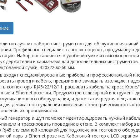
ание
 один из лучших наборов инструментов для обслуживания линий с
фонии. Профильные специалисты высоко оценят, продуманную до
ктацию. Набор поставляется в удобной сумке из высокопрочной
ых держателей и карманами для дополнительных инструментов.
ктованной сумки: 320x220x260 мм.
ав входят специализированные приборы и профессиональный ин
резать провод и кабель, прецизионно зачищать изоляцию, наде
ь коннекторы RJ45/22/12/11, расшивать кабель на кросс Krone/
ные и Ethernet розетки. Предусмотрен слесарный инструмент д
ммуникационного оборудования, и даже такая редкая вещь как 
 для деликатного удаления окисления с электрических контакто
новления их проводимости.
ный генератор и щуп поможет идентифицировать нужный кабель 
-панели и трассировать проводник в стене. В комплект набора 
р RJ45 с клеммной колодкой для подключения тестового оборуд
итой пары в Ethernet розетке. Кабельный тестер c LCD экраном