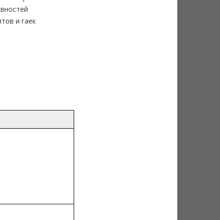
овностей
тов и гаек