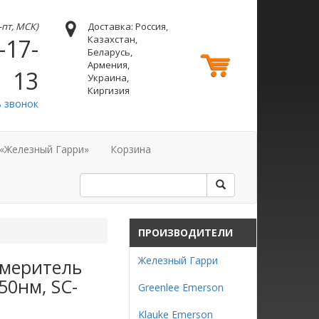
н-пт, МСК)
Доставка: Россия,
Казахстан,
-17-
Беларусь,
Армения,
13
Украина,
Киргизия
ь звонок
 «Железный Гарри»
Корзина
N
ПРОИЗВОДИТЕЛИ
Железный Гарри
измеритель
50нм, SC-
Greenlee Emerson
Klauke Emerson