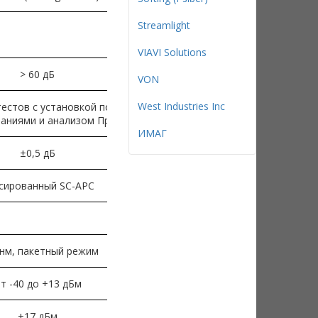
Streamlight
VIAVI Solutions
> 60 дБ
VON
West Industries Inc
естов с установкой пороговых значений,
ваниями и анализом Прошел/Не прошел.
ИМАГ
±0,5 дБ
сированный SC-APC
нм, пакетный режим
т -40 до +13 дБм
+17 дБм