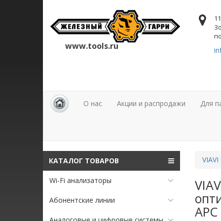
11
Зо
по
www.tools.ru
in
О нас
Акции и распродажи
Для п
VIAVI
КАТАЛОГ ТОВАРОВ
Wi-Fi анализаторы
VIAV
опт
Абонентские линии
APC
Аналоговые и цифровые системы