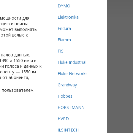
DYMO
Elektronika
 мощности для
ацию и поиска
Endura
7 может выполнять
 этой целью к
Fiamm
FIS
налов данных,
490 и 1550 нм и в
Fluke Industrial
и голоса и данных к
боненту — 1550нм.
Fluke Networks
а от абонента,
Grandway
 пользователем.
Hobbes
HORSTMANN
HVPD
ILSINTECH