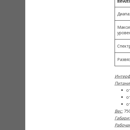
Видео
Диапа
Макси
урове
Спект
Развяз
Интерф
Питани
о
о
о
Вес:
750
Габарит
Рабоча