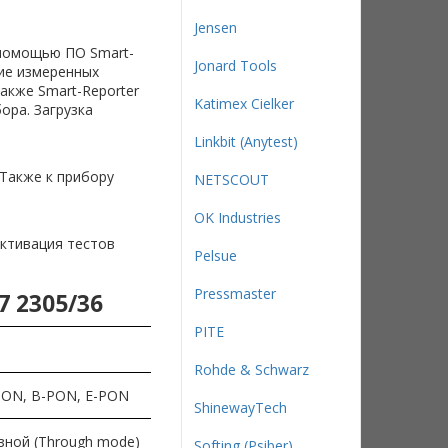
Jensen
помощью ПО Smart-
Jonard Tools
ие измеренных
кже Smart-Reporter
Katimex Cielker
ора. Загрузка
Linkbit (Anytest)
 Также к прибору
NETSCOUT
OK Industries
ктивация тестов
Pelsue
Pressmaster
7 2305/36
PITE
Rohde & Schwarz
PON, B-PON, E-PON
ShinewayTech
зной (Through mode)
Softing (Psiber)