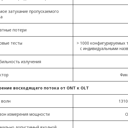
мое затухание пропускаемого
ла
атные потери
овые тесты
> 1000 конфигурируемых т
с индивидуальными наз
бильность излучения
ктор
Фик
ение восходящего потока от ONT к OLT
 волн
1310
зон измерения мощности
О
мально допустимый входной