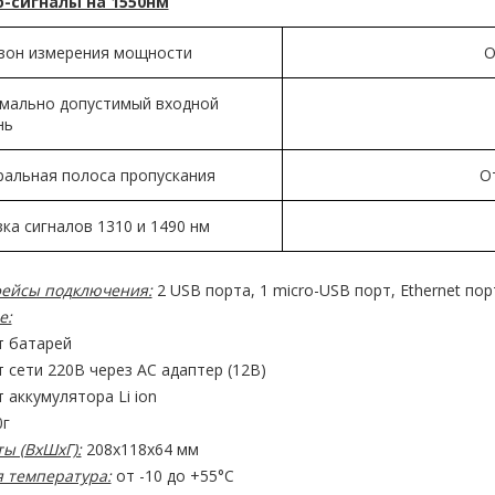
-сигналы на 1550нм
зон измерения мощности
О
мально допустимый входной
нь
ральная полоса пропускания
О
ка сигналов 1310 и 1490 нм
ейсы подключения:
2 USB порта, 1 micro-USB порт, Ethernet пор
е:
т батарей
т сети 220В через AC адаптер (12В)
т аккумулятора Li ion
г
ы (ВхШхГ):
208х118х64 мм
я температура:
от -10 до +55°С