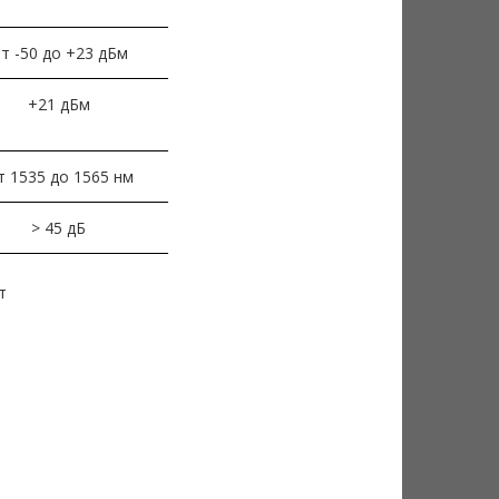
т -50 до +23 дБм
+21 дБм
т 1535 до 1565 нм
> 45 дБ
т