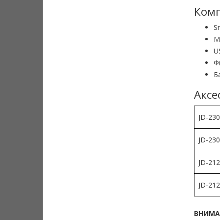
Комп
S
М
U
Ф
Б
Аксе
JD-230
JD-230
JD-212
JD-212
ВНИМА