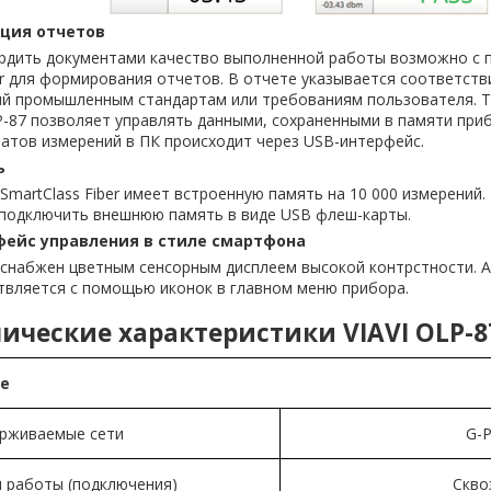
ция отчетов
рдить документами качество выполненной работы возможно с 
r для формирования отчетов. В отчете указывается соответств
ий промышленным стандартам или требованиям пользователя. Та
-87 позволяет управлять данными, сохраненными в памяти приб
атов измерений в ПК происходит через USB-интерфейс.
ь
SmartClass Fiber имеет встроенную память на 10 000 измерений.
подключить внешнюю память в виде USB флеш-карты.
ейс управления в стиле смартфона
 снабжен цветным сенсорным дисплеем высокой контрстности. А
твляется с помощью иконок в главном меню прибора.
ические характеристики VIAVI OLP-8
е
рживаемые сети
G-
 работы (подключения)
Скво