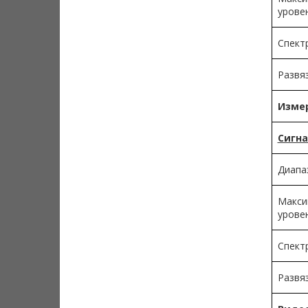
урове
Спект
Развяз
Измер
Сигна
Диапа
Макси
урове
Спект
Развяз