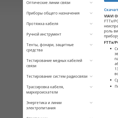
Оптические линии связи
Скачат
Приборы общего назначения
VIAVI O
FTTx/PO
Протяжка кабеля
неиспра
роль ви
Ручной инструмент
прибор
FTTx/
Тенты, фонари, защитные
С
средства
з
п
Тестирование медных кабелей
а
связи
1
в
Тестирование систем радиосвязи
С
П
Трассировка кабеля,
маркероискатели
Энергетика и линии
электропитания