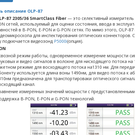
ь описание OLP-87
LP-87 2305/36 SmartClass Fiber
— это селективный измеритель
N сетей, используемый для оценки состояния, ввода в эксплуат
вностей в B-PON, E-PON и G-PON сетях. По мимо этого, OLP-8
деомикроскопа для инспектирования оптических коннекторов. С
у подкючается видеозонд
P5000i
(опция).
PON
квозной режим работы, одновременное измерение мощности сиг
вуковых и видео сигналов в волокне для нисходящего потока на 1
акетном режиме для восходящего потока на1310 нм. Для передач
боненту используется длина воны 1490нм, для видео потока к а
310нм предназначена для транспортироваки оптического сигнал
осходящий канал.
равнение измеренных значений мощности с предустановленными
оддержка B-PON, E-PON и G-PON технологий.