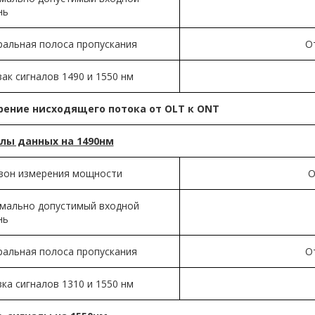
нь
ральная полоса пропускания
О
ак сигналов 1490 и 1550 нм
ение нисходящего потока от OLT к O
NT
лы данных на 1490нм
зон измерения мощности
О
мально допустимый входной
нь
ральная полоса пропускания
О
ка сигналов 1310 и 1550 нм