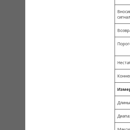
Вноси
сигна
Возвр
Порог
Неста
Конне
Измер
Длины
Диапа
Макси