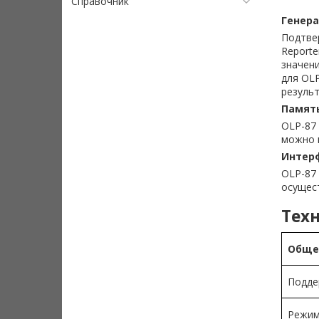
Справочник
Генера
Подтве
Reporte
значен
для OLP
результ
Памят
OLP-87 
можно 
Интерф
OLP-87
осущес
Техн
Обще
Подде
Режим