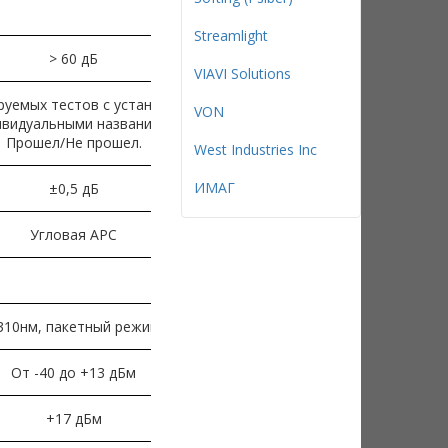
Streamlight
> 60 дБ
VIAVI Solutions
руемых тестов с установкой пороговых
VON
дивидуальными названиями и анализом
Прошел/Не прошел.
West Industries Inc
ИМАГ
±0,5 дБ
Угловая APC
310нм, пакетный режим
От -40 до +13 дБм
+17 дБм