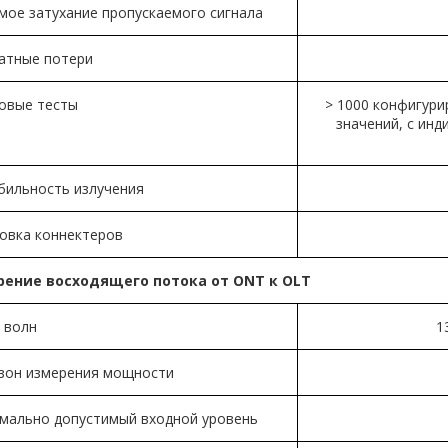
мое затухание пропускаемого сигнала
атные потери
овые тесты
> 1000 конфигури
значений, с ин
бильность излучения
овка коннектеров
ение восходящего потока от ONT к OLT
 волн
1
зон измерения мощности
мально допустимый входной уровень