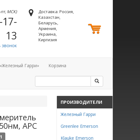
н-пт, МСК)
Доставка: Россия,
Казахстан,
-17-
Беларусь,
Армения,
13
Украина,
Киргизия
ь звонок
 «Железный Гарри»
Корзина
N
ПРОИЗВОДИТЕЛИ
Железный Гарри
измеритель
50нм, APC
Greenlee Emerson
1
Klauke Emerson