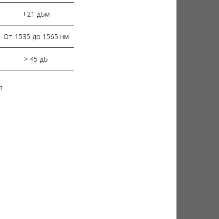
+21 дБм
От 1535 до 1565 нм
> 45 дБ
т