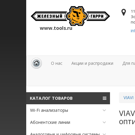
11
Зо
по
www.tools.ru
in
О нас
Акции и распродажи
Для п
VIAVI
КАТАЛОГ ТОВАРОВ
Wi-Fi анализаторы
VIAV
опт
Абонентские линии
Аналоговые и цифровые системы