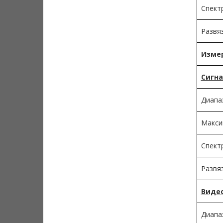
Спект
Развяз
Измер
Сигна
Диапа
Макси
Спект
Развяз
Видео
Диапа