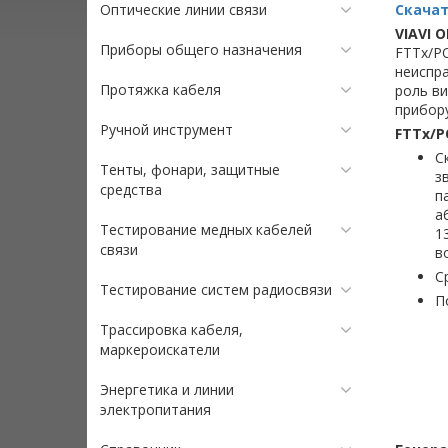
Оптические линии связи
Скачат
VIAVI O
Приборы общего назначения
FTTx/PO
неиспра
Протяжка кабеля
роль ви
прибор
Ручной инструмент
FTTx/
С
Тенты, фонари, защитные
з
средства
п
а
Тестирование медных кабелей
1
связи
в
С
Тестирование систем радиосвязи
П
Трассировка кабеля,
маркероискатели
Энергетика и линии
электропитания