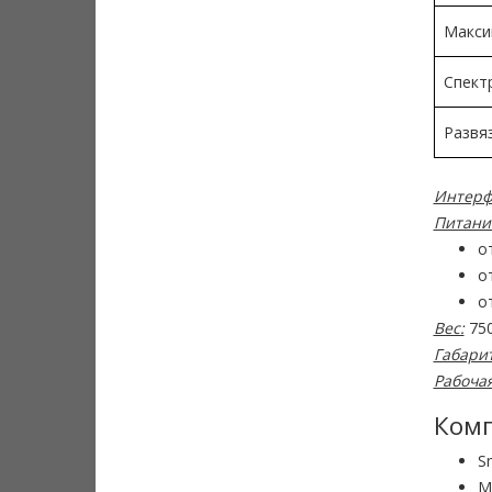
Макси
Спект
Развяз
Интерф
Питани
о
о
о
Вес:
750
Габарит
Рабоча
Комп
S
М