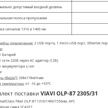
мально допустимый входной уровень
ральная полоса пропускания
ка сигналов 1310 и 1490 нм
ейсы подключения:
2 USB порта, 1 micro-USB порт, Ethernet пор
е:
т батарей
т сети 220В через AC адаптер (12В)
т аккумулятора Li ion
г
ы (ВхШхГ):
208х118х64 мм
я температура:
от -10 до +55°С
лект поставки
VIAVI OLP-87 2305/31
martClass Fiber OLP-87 1310/1490/1550нм, APC
ягкая сумка SCASE2