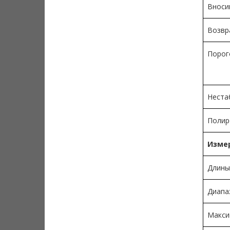
Вноси
Возвр
Порог
Неста
Полир
Измер
Длины
Диапа
Макси