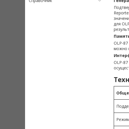
Справочник
Генера
Подтве
Reporte
значен
для OLP
результ
Памят
OLP-87 
можно 
Интерф
OLP-87
осущес
Техн
Обще
Подде
Режим