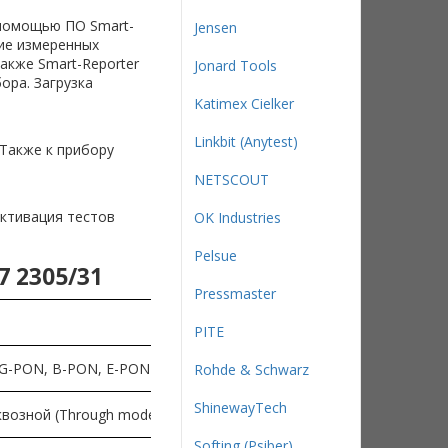
помощью ПО Smart-
Jensen
ие измеренных
кже Smart-Reporter
Jonard Tools
ора. Загрузка
Katimex Cielker
Linkbit (Anytest)
 Также к прибору
NETSCOUT
ктивация тестов
OK Industries
Pelsue
 2305/31
Pressmaster
PITE
G-PON, B-PON, E-PON
Rohde & Schwarz
ShinewayTech
квозной (Through mode)
Softing (Psiber)