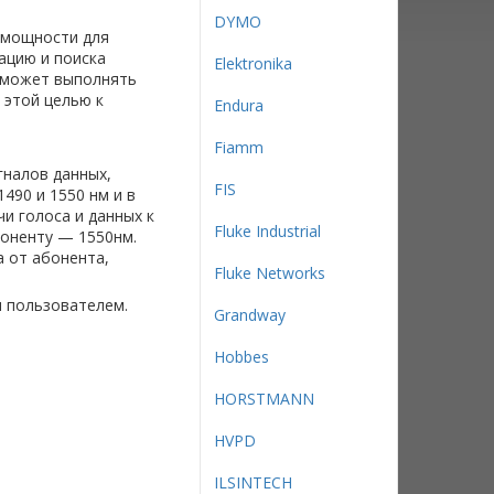
DYMO
 мощности для
ацию и поиска
Elektronika
7 может выполнять
 этой целью к
Endura
Fiamm
налов данных,
FIS
490 и 1550 нм и в
и голоса и данных к
Fluke Industrial
боненту — 1550нм.
а от абонента,
Fluke Networks
 пользователем.
Grandway
Hobbes
HORSTMANN
HVPD
ILSINTECH