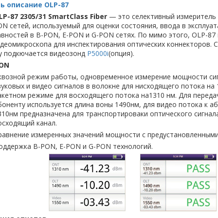
ь описание OLP-87
LP-87 2305/31 SmartClass Fiber
— это селективный измеритель
N сетей, используемый для оценки состояния, ввода в эксплуат
вностей в B-PON, E-PON и G-PON сетях. По мимо этого, OLP-8
деомикроскопа для инспектирования оптических коннекторов. С
у подкючается видеозонд
P5000i
(опция).
PON
квозной режим работы, одновременное измерение мощности сиг
вуковых и видео сигналов в волокне для нисходящего потока на 1
акетном режиме для восходящего потока на1310 нм. Для передач
боненту используется длина воны 1490нм, для видео потока к а
310нм предназначена для транспортироваки оптического сигнал
осходящий канал.
равнение измеренных значений мощности с предустановленными
оддержка B-PON, E-PON и G-PON технологий.