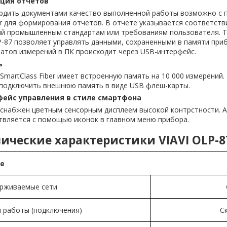
ция отчетов
рдить документами качество выполненной работы возможно с 
r для формирования отчетов. В отчете указывается соответств
ий промышленным стандартам или требованиям пользователя. Та
-87 позволяет управлять данными, сохраненными в памяти приб
атов измерений в ПК происходит через USB-интерфейс.
ь
SmartClass Fiber имеет встроенную память на 10 000 измерений.
подключить внешнюю память в виде USB флеш-карты.
ейс управления в стиле смартфона
 снабжен цветным сенсорным дисплеем высокой контрстности. А
твляется с помощью иконок в главном меню прибора.
ические характеристики VIAVI OLP-87
е
рживаемые сети
 работы (подключения)
С