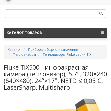
navig
КАТАЛОГ ТОВАРОВ
Каталог
Приборы общего назначения
Тепловизоры
Тепловизоры Fluke серии TiX
Fluke TiX500 - инфракрасная
камера (тепловизор), 5.7'', 320×240
(640×480), 24°×17°, NETD ≤ 0,05 ̊C,
LaserSharp, Multisharp