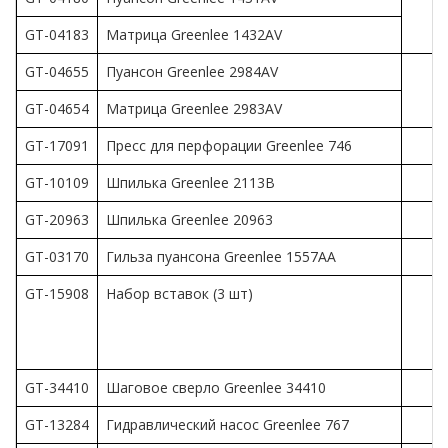
GT-04183
Матрица Greenlee 1432AV
GT-04655
Пуансон Greenlee 2984AV
GT-04654
Матрица Greenlee 2983AV
GT-17091
Пресс для перфорации Greenlee 746
GT-10109
Шпилька Greenlee 2113B
GT-20963
Шпилька Greenlee 20963
GT-03170
Гильза пуансона Greenlee 1557AA
GT-15908
Набор вставок (3 шт)
GT-34410
Шаговое сверло Greenlee 34410
GT-13284
Гидравлический насос Greenlee 767